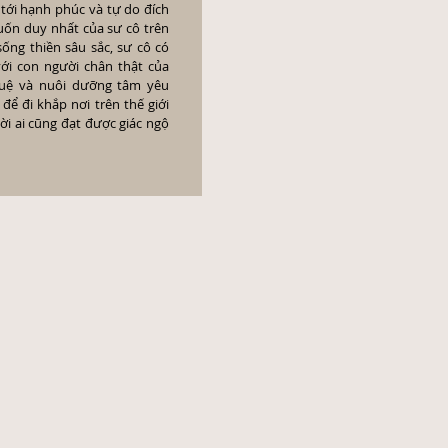
ới hạnh phúc và tự do đích
ốn duy nhất của sư cô trên
sống thiền sâu sắc, sư cô có
ới con người chân thật của
 tuệ và nuôi dưỡng tâm yêu
ể đi khắp nơi trên thế giới
ời ai cũng đạt được giác ngộ