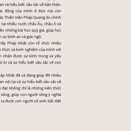
n và hiểu biết sâu sắc về bản thân.
oạt động của mình ở Đức mà còn
các Thiền Viện Pháp Quang do chính
t tại nhiều nước châu Âu, châu Á và
ến những bài học quý giá, giúp học
 sự bình an và giác ngộ.
 Thầy Pháp Nhật còn tổ chức nhiều
ến thức và kinh nghiệm của mình với
ôn nhận được sự kính trọng và yêu
 bi và sự hiểu biết sâu sắc về con
áp Nhật đã và đang giúp đỡ nhiều
n nội tại và sự hiểu biết sâu sắc về
n đạt không chỉ là những kiến thức
 sống, giúp con người sống ý nghĩa
ra được con người vô sinh bất diệt