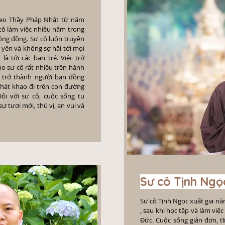
theo Thầy Pháp Nhật từ năm
 cô làm việc nhiều năm trong
ộng đồng. Sư cô luôn truyền
 yên và không sợ hãi tới mọi
là tới các bạn trẻ. Việc trở
ho sư cô rất nhiều trên hành
 trở thành người bạn đồng
hát khao đi trên con đường
ối với sư cô, cuộc sống tu
ự tươi mới, thú vị, an vui và
Sư cô Tịnh Ngọ
Sư cô Tịnh Ngọc xuất gia n
, sau khi học tập và làm việc
Đức. Cuộc sống giản đơn, tĩ