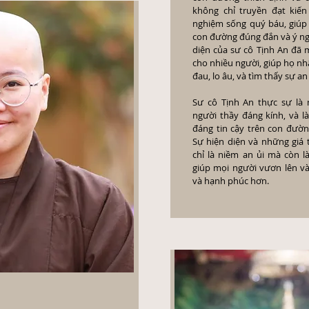
không chỉ truyền đạt kiến
nghiệm sống quý báu, giúp 
con đường đúng đắn và ý ngh
diện của sư cô Tịnh An đã m
cho nhiều người, giúp họ nh
đau, lo âu, và tìm thấy sự an 
Sư cô Tịnh An thực sự là
người thầy đáng kính, và 
đáng tin cậy trên con đườn
Sự hiện diện và những giá 
chỉ là niềm an ủi mà còn 
giúp mọi người vươn lên và
và hạnh phúc hơn.