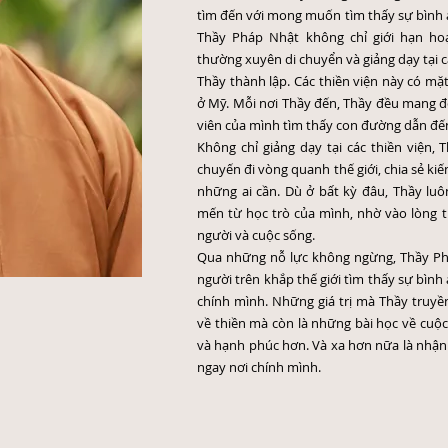
tìm đến với mong muốn tìm thấy sự bình a
Thầy Pháp Nhật không chỉ giới hạn h
thường xuyên di chuyển và giảng dạy tại 
Thầy thành lập. Các thiền viện này có mặ
ở Mỹ. Mỗi nơi Thầy đến, Thầy đều mang đ
viên của mình tìm thấy con đường dẫn đến
Không chỉ giảng dạy tại các thiền viện,
chuyến đi vòng quanh thế giới, chia sẻ ki
những ai cần. Dù ở bất kỳ đâu, Thầy lu
mến từ học trò của mình, nhờ vào lòng từ
người và cuộc sống.
Qua những nỗ lực không ngừng, Thầy Ph
người trên khắp thế giới tìm thấy sự bình a
chính mình. Những giá trị mà Thầy truyề
về thiền mà còn là những bài học về cuộc
và hạnh phúc hơn. Và xa hơn nữa là nhận 
ngay nơi chính mình.