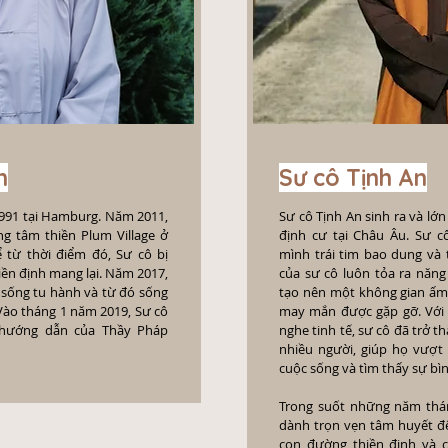
h
Sư cô Tịnh An
991 tại Hamburg. Năm 2011,
Sư cô Tịnh An sinh ra và lớn 
ng tâm thiền Plum Village ở
định cư tại Châu Âu.
Sư c
 từ thời điểm đó, Sư cô bị
mình trái tim bao dung và t
iền định mang lại. Năm 2017,
của sư cô luôn tỏa ra năng 
 sống tu hành và từ đó sống
tạo nên một không gian ấm 
Vào tháng 1 năm 2019, Sư cô
may mắn được gặp gỡ. Với l
ự hướng dẫn của Thầy Pháp
nghe tinh tế, sư cô đã trở 
nhiều người, giúp họ vượt
cuộc sống và tìm thấy sự bì
Trong suốt những năm thán
dành trọn vẹn tâm huyết đ
con đường thiền định và c