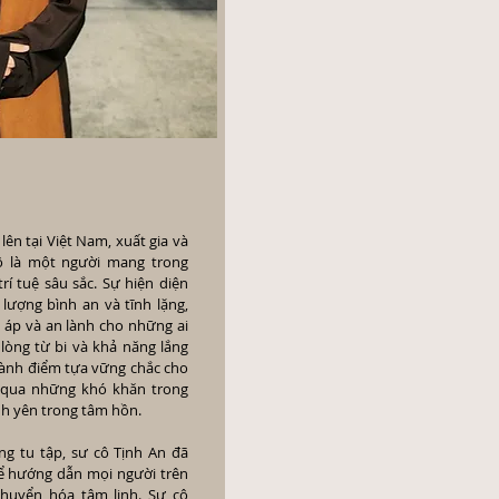
lên tại Việt Nam, xuất gia và
ô là một người mang trong
rí tuệ sâu sắc. Sự hiện diện
lượng bình an và tĩnh lặng,
áp và an lành cho những ai
òng từ bi và khả năng lắng
thành điểm tựa vững chắc cho
 qua những khó khăn trong
nh yên trong tâm hồn.
g tu tập, sư cô Tịnh An đã
ể hướng dẫn mọi người trên
huyển hóa tâm linh. Sư cô