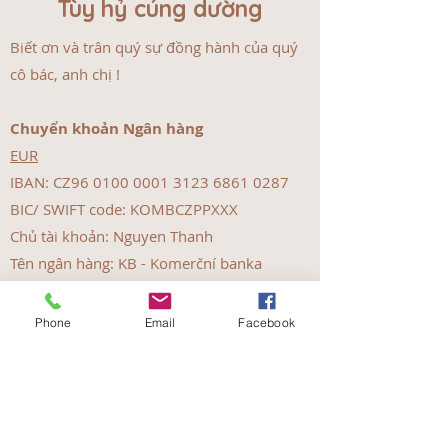
Tùy hỷ cúng dường
Biết ơn và trân quý sự đồng hành của quý
cô bác, anh chị !
Chuyển khoản Ngân hàng
EUR
IBAN: CZ96
0100 0001 3123 6861
0287
BIC/ SWIFT code: KOMBCZPPXXX
Chủ tài khoản: Nguyen Thanh
Tên ngân hàng: KB -
Komerční banka
CZK
Phone
Email
Facebook
IBAN: CZ43
0100 0001 3121 9879
0237
BIC/ SWIFT code: KOMBCZPPXXX
Chủ tài khoản: Nguyen Thanh
Tên ngân hàng: KB -
Komerční banka