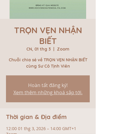
TRỌN VẸN NHẬN
BIẾT
CN, 01 thg 3
  |  
Zoom
Chuỗi chia sẻ về TRỌN VẸN NHẬN BIẾT
cùng Sư Cô Tịnh Viên
Hoàn tất đăng ký!
Xem thêm những khoá sắp tới.
Thời gian & Địa điểm
12:00 01 thg 3, 2026 – 14:00 GMT+1