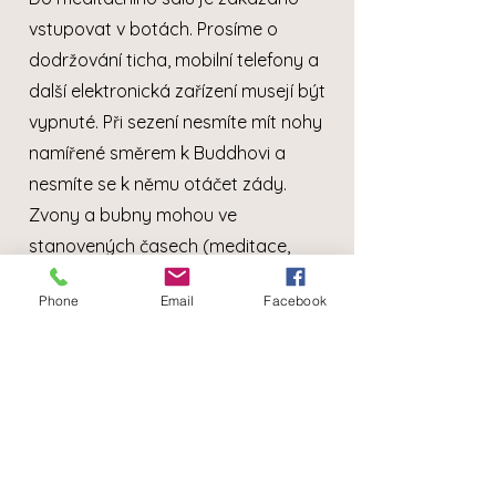
vstupovat v botách. Prosíme o
dodržování ticha, mobilní telefony a
další elektronická zařízení musejí být
vypnuté. Při sezení nesmíte mít nohy
namířené směrem k Buddhovi a
nesmíte se k němu otáčet zády.
Zvony a bubny mohou ve
stanovených časech (meditace,
zpěvy a ceremonie) používat pouze
Phone
Email
Facebook
mniši a jeptišky.
Pracovní meditace
Účast na pracovní meditaci je
povinná. Účastníci jsou zodpovědní
za pořádek a čistotu ve svých
pokojích.
Třídění odpadu