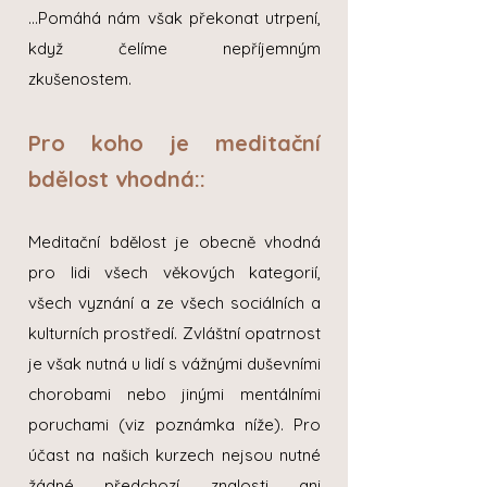
…Pomáhá nám však překonat utrpení,
když čelíme nepříjemným
zkušenostem.
Pro koho je meditační
bdělost vhodná::​
Meditační bdělost je obecně vhodná
pro lidi všech věkových kategorií,
všech vyznání a ze všech sociálních a
kulturních prostředí. Zvláštní opatrnost
je však nutná u lidí s vážnými duševními
chorobami nebo jinými mentálními
poruchami (viz poznámka níže). Pro
účast na našich kurzech nejsou nutné
žádné předchozí znalosti ani