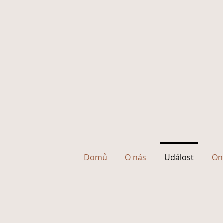
Domů
O nás
Událost
Onl