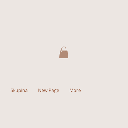
e
Skupina
New Page
More