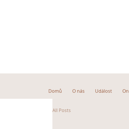
Domů
O nás
Událost
Onl
All Posts