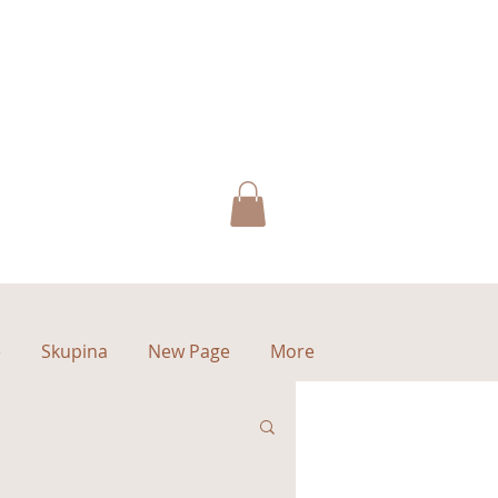
e
Skupina
New Page
More