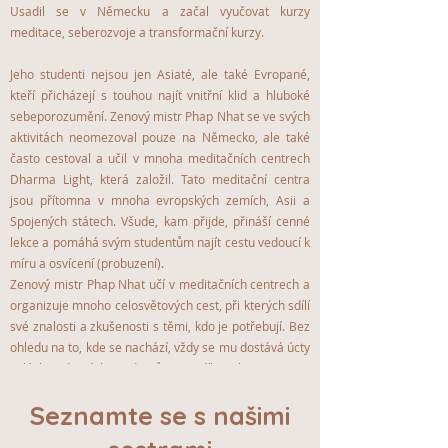
Usadil se v Německu a začal vyučovat kurzy
meditace, seberozvoje a transformační kurzy.
Jeho studenti nejsou jen Asiaté, ale také Evropané,
kteří přicházejí s touhou najít vnitřní klid a hluboké
sebeporozumění. Zenový mistr Phap Nhat se ve svých
aktivitách neomezoval pouze na Německo, ale také
často cestoval a učil v mnoha meditačních centrech
Dharma Light, která založil. Tato meditační centra
jsou přítomna v mnoha evropských zemích, Asii a
Spojených státech. Všude, kam přijde, přináší cenné
lekce a pomáhá svým studentům najít cestu vedoucí k
míru a osvícení (probuzení).
Zenový mistr Phap Nhat učí v meditačních centrech a
organizuje mnoho celosvětových cest, při kterých sdílí
své znalosti a zkušenosti s těmi, kdo je potřebují. Bez
ohledu na to, kde se nachází, vždy se mu dostává úcty
a lásky od svých studentů, a to díky jeho soucitu a
hlubokému porozumění lidem a životu.
Seznamte se s našimi