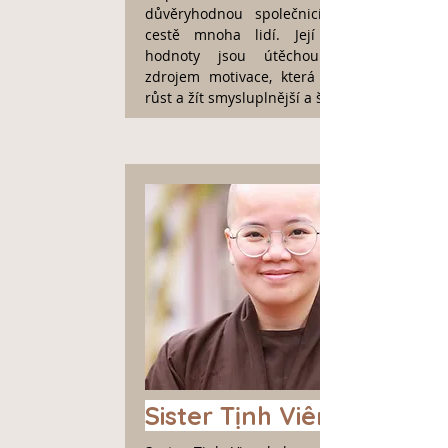
důvěryhodnou společnicí na duchovní
cestě mnoha lidí. Její přítomnost a
hodnoty jsou útěchou i důležitým
zdrojem motivace, která lidem pomáhá
růst a žít smysluplnější a šťastnější život.
Sister Tịnh Viên