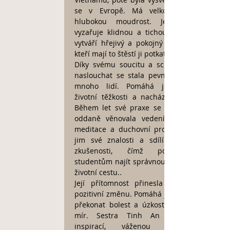
se v Evropě. Má velkorysé srdce a
hlubokou moudrost. Její přítomnost
vyzařuje klidnou a tichou energii, která
vytváří hřejivý a pokojný prostor pro ty,
kteří mají to štěstí ji potkat.
Díky svému soucitu a schopnosti citlivě
naslouchat se stala pevnou oporou pro
mnoho lidí. Pomáhá jim překonávat
životní těžkosti a nacházet vnitřní klid.
Během let své praxe se sestra Tinh An
oddaně věnovala vedení lidí na cestě
meditace a duchovní proměny. Předává
jim své znalosti a sdílí cenné životní
zkušenosti, čímž pomáhá svým
studentům najít správnou a smysluplnou
životní cestu..
Její přítomnost přinesla mnoha lidem
pozitivní změnu. Pomáhá jim rozpoznat a
překonat bolest a úzkost a najít vnitřní
mír. Sestra Tinh An je skutečnou
inspirací, váženou učitelkou a