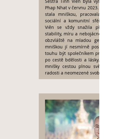
Sestra Tinh Vien byla vysvěcena u Thay
Phap Nhat v červnu 2023. Předtím, než se
stala mniškou, pracovala mnoho let v
sociální a komunitní sféře. Sestra Tịnh
Viên se vždy snažila přenášet energii
stability, míru a nebojácnosti na všechny,
obzvláště na mladou generaci. Stát se
mniškou jí nesmírně posílilo naplnit její
touhu být společníkem pro ty, kteří touží
po cestě bdělosti a lásky. Pro ni je život
mnišky cestou plnou svěžesti, vzrušení,
radosti a neomezené svobody.