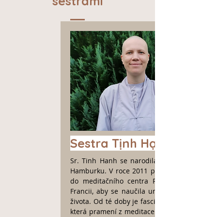
sestrami
Sestra Tịnh Hạnh
Sr. Tinh Hanh se narodila v roce 1991 v
Hamburku. V roce 2011 poprvé cestovala
do meditačního centra Plum Village ve
Francii, aby se naučila umění vědomého
života. Od té doby je fascinována radostí,
která pramení z meditace. V roce 2017 se