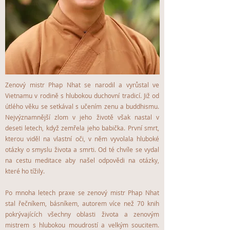
Zenový mistr Phap Nhat se narodil a vyrůstal ve
Vietnamu v rodině s hlubokou duchovní tradicí. Již od
útlého věku se setkával s učením zenu a buddhismu.
Nejvýznamnější zlom v jeho životě však nastal v
deseti letech, když zemřela jeho babička. První smrt,
kterou viděl na vlastní oči, v něm vyvolala hluboké
otázky o smyslu života a smrti. Od té chvíle se vydal
na cestu meditace aby našel odpovědi na otázky,
které ho tížily.
Po mnoha letech praxe se zenový mistr Phap Nhat
stal řečníkem, básníkem, autorem více než 70 knih
pokrývajících všechny oblasti života a zenovým
mistrem s hlubokou moudrostí a velkým soucitem.