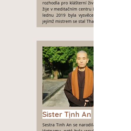
rozhodla pro klášterní život a od té doby
žije v meditačním centru Dharma Light. V
lednu 2019 byla vysvěcena na novicku,
jejímž mistrem se stal Thay Phap Nhat.
Sister Tịnh An
Sestra Tinh An se narodila a vyrůstala ve
Vietnamu, poté byla vysvěcena a usadila