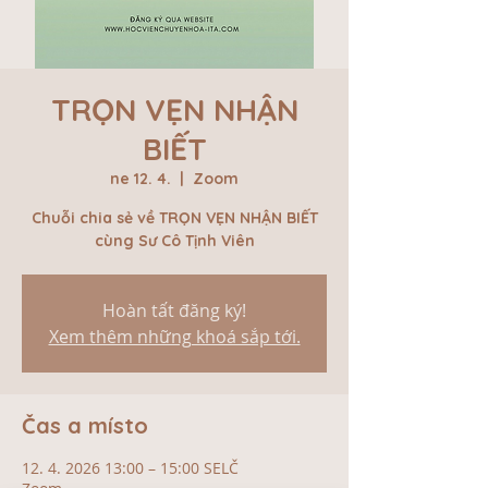
TRỌN VẸN NHẬN
BIẾT
ne 12. 4.
  |  
Zoom
Chuỗi chia sẻ về TRỌN VẸN NHẬN BIẾT
cùng Sư Cô Tịnh Viên
Hoàn tất đăng ký!
Xem thêm những khoá sắp tới.
Čas a místo
12. 4. 2026 13:00 – 15:00 SELČ