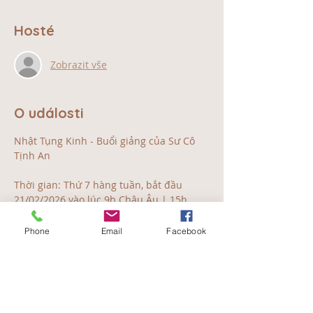
Hosté
Zobrazit vše
O události
Nhật Tụng Kinh - Buổi giảng của Sư Cô 
Tịnh An
Thời gian: Thứ 7 hàng tuần, bắt đầu 
21/02/2026 vào lúc 9h Châu Âu | 15h 
Việt Nam | 17h Nhật Bản | 19h Úc 
Phone
Email
Facebook
Địa điểm: Online qua Zoom 
Link đăng ký:
https://www.hocvienchuyenhoa-
ita.com/event-details-