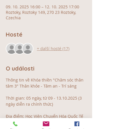
09. 10. 2025 16:00 – 12. 10. 2025 17:00
Roztoky, Roztoky 149, 270 23 Roztoky,
Czechia
Hosté
+ další hosté (17)
O události
Thông tin về Khóa thiền "Chăm sóc thân 
tâm 3" Thân khỏe - Tâm an - Trí sáng  
Thời gian: 05 ngày, từ 09 - 13.10.2025 (3 
ngày diễn ra chính thức)  
Địa điểm: Học Viện Chuyển Hóa Quốc Tế 
(ITA) - Praha
                    Roztoky 149, 270 23 Roztoky, 