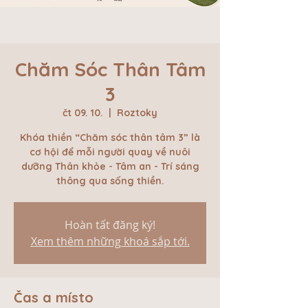
Chăm Sóc Thân Tâm
3
čt 09. 10.
  |  
Roztoky
Khóa thiền “Chăm sóc thân tâm 3” là
cơ hội để mỗi người quay về nuôi
dưỡng Thân khỏe - Tâm an - Trí sáng
thông qua sống thiền.
Hoàn tất đăng ký!
Xem thêm những khoá sắp tới.
Čas a místo