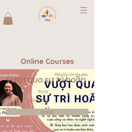
Online Courses
Vượt qua sự trì hoãn
Price
Duration
Enroll