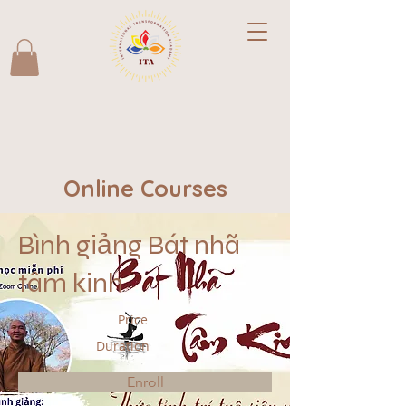
Online Courses
Bình giảng Bát nhã
tâm kinh
Price
Duration
Enroll