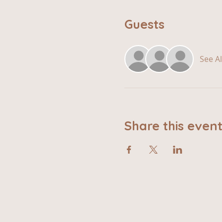
Guests
See Al
Share this even