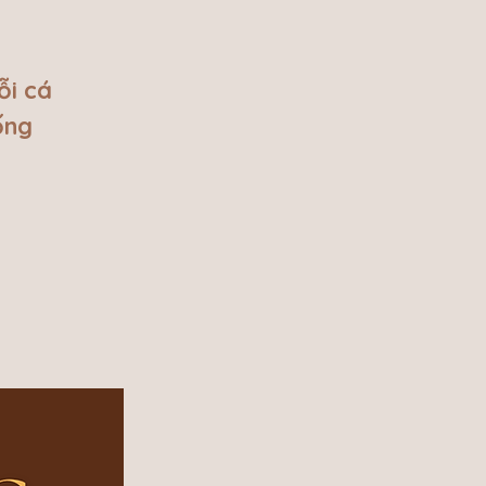
ỗi cá
ống