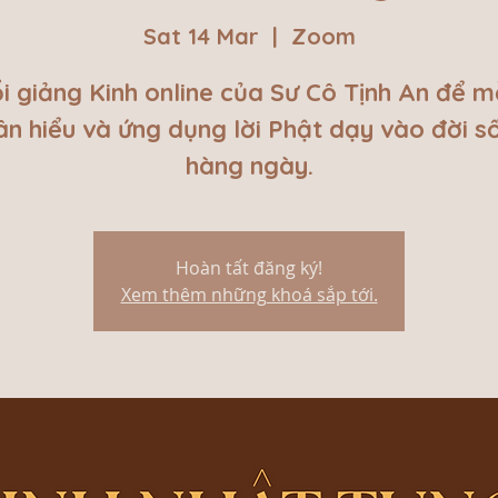
Sat 14 Mar
  |  
Zoom
i giảng Kinh online của Sư Cô Tịnh An để m
ân hiểu và ứng dụng lời Phật dạy vào đời s
hàng ngày.
Hoàn tất đăng ký!
Xem thêm những khoá sắp tới.