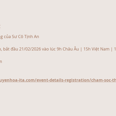
t
ng của Sư Cô Tịnh An
n, bắt đầu 21/02/2026 vào lúc 9h Châu Âu | 15h Việt Nam | 
m 
yenhoa-ita.com/event-details-registration/cham-soc-t