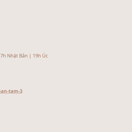
17h Nhật Bản | 19h Úc 
han-tam-3