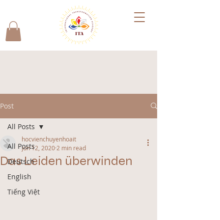
Post
All Posts
hocvienchuyenhoait
All Posts
Jun 12, 2020
2 min read
Das Leiden überwinden
Deutsch
English
Tiếng Việt